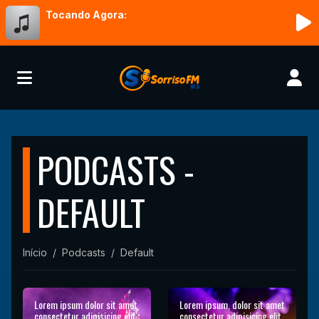
Tocando Agora:
PODCASTS -
DEFAULT
Início
Podcasts
Default
Lorem ipsum dolor sit amet
Lorem ipsum, dolor sit amet
consectetur adipisicing elit.
consectetur adipisicing elit.