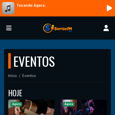
Tocando Agora:
EVENTOS
Início
Eventos
HOJE
Agora
Agora