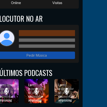
Online
Visitas
LOCUTOR NO AR
Pedir Música
ÚLTIMOS PODCASTS
orem ipsum
Lorem
Lorem
olor sit
ipsum, dolor
ipsum, dolor
met
sit amet
sit amet
onsectetur
consectetur
consectetur
dipisicing
adipisicing
adipisicing
lit.
elit.
elit.