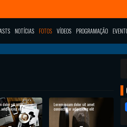
ASTS
NOTÍCIAS
FOTOS
VÍDEOS
PROGRAMAÇÃO
EVENT
 dolor sit amet
Lorem ipsum dolor sit amet
adipisicing elit
consectetur adipisicing elit