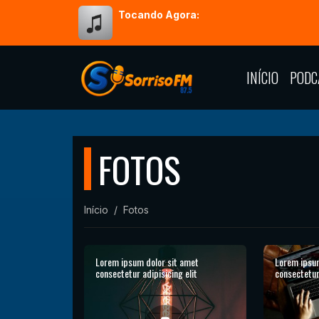
Tocando Agora:
INÍCIO
PODC
FOTOS
Início
Fotos
Lorem ipsum dolor sit amet
Lorem ipsum
consectetur adipisicing elit
consectetur 