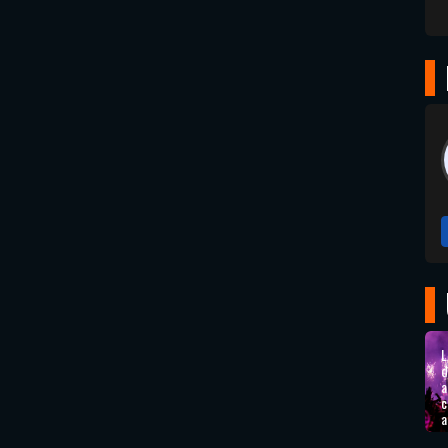
L
d
a
c
a
e